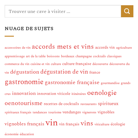
NUAGE DE SUJETS
accords mets et vins
accords vin
accessoires de vin
agriculture
apprentissage
art de la table
boissons
bordeaux
champagne
cocktails classiques
culture française
commerce du vin
cuisine et vin
culture
découverte
découverte du
dégustation de vin
dégustation
france
vin
gastronomie
gastronomie française
gourmandise
grands
oenologie
innovation
innovation viticole
crus
itinéraires
oenotourisme
spiritueux
recettes de cocktails
restaurants
vendanges
vignobles
spiritueux français
tendances
tourisme
vignerons
vin
vins
vignobles français
vin français
écologie
viticulture
économie
éducation