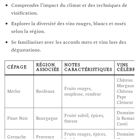
Comprendre l’impact du climat et des techniques de
vinification.
Explorer la diversité des vins rouges, blancs et rosés
selon la région.
Se familiariser avec les accords mets et vins lors des
dégustations.
RÉGION
NOTES
VINS
CÉPAGE
ASSOCIÉE
CARACTÉRISTIQUES
CÉLÈBRE
Château
Margaux,
Fruits rouges,
Merlot
Bordeaux
Château
souplesse, rondeur
Pape
Clément
Domaine d
Fruité subtil, épices,
Pinot Noir
Bourgogne
la Romanée
finesse
Conti
Fruits rouges, épices,
Domaine
Grenache
Provence