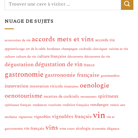
NUAGE DE SUJETS
accords mets et vins
accords vin
accessoires de vin
apprentissage
art de la table
bordeaux
champagne
cocktails classiques
cuisine et vin
culture française
culture
culture du vin
découverte
découverte du vin
dégustation de vin
dégustation
france
gastronomie
gastronomie française
gourmandise
oenologie
innovation
innovation viticole
itinéraires
oenotourisme
spiritueux
recettes de cocktails
restaurants
vendanges
spiritueux français
tendances
tourisme
tradition française
ventes aux
vin
vignobles français
vignobles
enchères
vignerons
vin et
vins
vin français
écologie
gastronomie
wine tours
économie
élégance