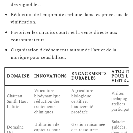
des vignobles.
Réduction de l’empreinte carbone dans les processus de
vinification.
Favoriser les circuits courts et la vente directe aux
consommateurs.
Organisation d’événements autour de l’art et de la
musique pour sensibiliser.
ATOUTS
ENGAGEMENTS
DOMAINE
INNOVATIONS
POUR LE
DURABLES
VISITEUR
Viticulture
Agriculture
Visites
Château
biodynamique,
biologique
pédagogiqu
Smith Haut
réduction des
certifiée,
ateliers
Lafitte
traitements
biodiversité
participatif
chimiques
protégée
Balades
Utilisation de
Gestion raisonnée
Domaine
guidées,
capteurs pour
des ressources,
Ott
dégustatio