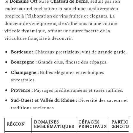
le
Domaine Ott
ou le
Château de Berne
, séduit par son
cadre naturel enchanteur et son climat méditerranéen
propice à l’élaboration de vins fruités et élégants. La
douceur de vivre provençale s’allie ainsi à une culture
viticole dynamique, offrant une autre facette de la
viticulture française à découvrir.
Bordeaux :
Châteaux prestigieux, vins de grande garde.
Bourgogne :
Grands crus, finesse des cépages.
Champagne :
Bulles élégantes et techniques
ancestrales.
Provence :
Paysages méditerranéens et rosés raffinés.
Sud-Ouest et Vallée du Rhône :
Diversité des saveurs et
traditions anciennes.
DOMAINES
CÉPAGES
PARTICU
RÉGION
EMBLÉMATIQUES
PRINCIPAUX
ŒNOTOUR