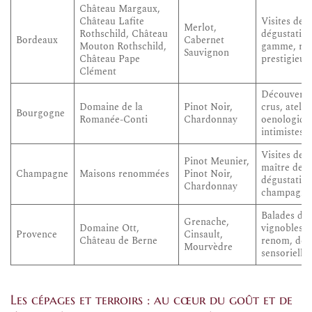
Château Margaux,
Château Lafite
Visites de 
Merlot,
Rothschild, Château
dégustation
Bordeaux
Cabernet
Mouton Rothschild,
gamme, rou
Sauvignon
Château Pape
prestigieus
Clément
Découverte
Domaine de la
Pinot Noir,
crus, atelie
Bourgogne
Romanée-Conti
Chardonnay
oenologique
intimistes
Visites des 
Pinot Meunier,
maître de c
Champagne
Maisons renommées
Pinot Noir,
dégustation
Chardonnay
champagne
Balades dan
Grenache,
Domaine Ott,
vignobles, 
Provence
Cinsault,
Château de Berne
renom, déc
Mourvèdre
sensorielle
Les cépages et terroirs : au cœur du goût et de