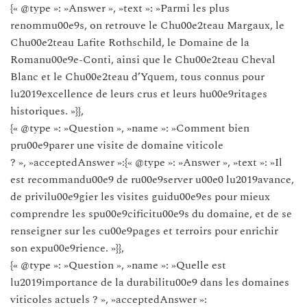
{« @type »: »Answer », »text »: »Parmi les plus
renommu00e9s, on retrouve le Chu00e2teau Margaux, le
Chu00e2teau Lafite Rothschild, le Domaine de la
Romanu00e9e-Conti, ainsi que le Chu00e2teau Cheval
Blanc et le Chu00e2teau d’Yquem, tous connus pour
lu2019excellence de leurs crus et leurs hu00e9ritages
historiques. »}},
{« @type »: »Question », »name »: »Comment bien
pru00e9parer une visite de domaine viticole
? », »acceptedAnswer »:{« @type »: »Answer », »text »: »Il
est recommandu00e9 de ru00e9server u00e0 lu2019avance,
de privilu00e9gier les visites guidu00e9es pour mieux
comprendre les spu00e9cificitu00e9s du domaine, et de se
renseigner sur les cu00e9pages et terroirs pour enrichir
son expu00e9rience. »}},
{« @type »: »Question », »name »: »Quelle est
lu2019importance de la durabilitu00e9 dans les domaines
viticoles actuels ? », »acceptedAnswer »: