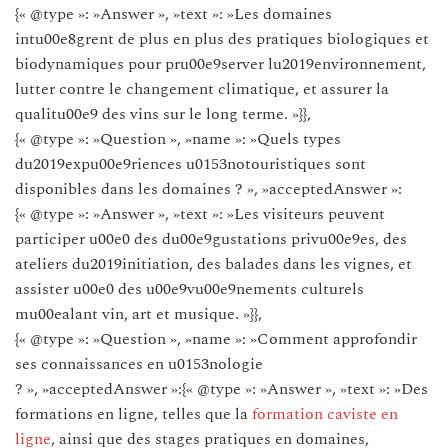
{« @type »: »Answer », »text »: »Les domaines
intu00e8grent de plus en plus des pratiques biologiques et
biodynamiques pour pru00e9server lu2019environnement,
lutter contre le changement climatique, et assurer la
qualitu00e9 des vins sur le long terme. »}},
{« @type »: »Question », »name »: »Quels types
du2019expu00e9riences u0153notouristiques sont
disponibles dans les domaines ? », »acceptedAnswer »:
{« @type »: »Answer », »text »: »Les visiteurs peuvent
participer u00e0 des du00e9gustations privu00e9es, des
ateliers du2019initiation, des balades dans les vignes, et
assister u00e0 des u00e9vu00e9nements culturels
mu00ealant vin, art et musique. »}},
{« @type »: »Question », »name »: »Comment approfondir
ses connaissances en u0153nologie
? », »acceptedAnswer »:{« @type »: »Answer », »text »: »Des
formations en ligne, telles que la
formation caviste en
ligne
, ainsi que des stages pratiques en domaines,