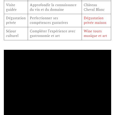
Visite
Approfondir la connaissance
Château
guidée
du vin et du domaine
Cheval Blanc
Dégustation
Perfectionner ses
Dégustation
privée
compétences gustatives
privée maison
Séjour
Compléter l’expérience avec
Wine tours
culturel
gastronomie et art
musique et art