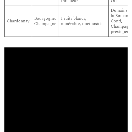
fraîcheur
Ott
Domaine d
la Romanée
Bourgogne,
Fruits blancs,
Chardonnay
Conti,
Champagne
minéralité, onctuosité
Champagn
prestigieux