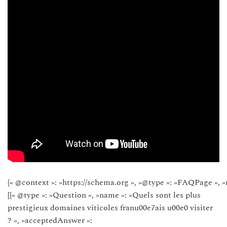
{« @context »: »https://schema.org », »@type »: »FAQPage », »
[{« @type »: »Question », »name »: »Quels sont les plus
prestigieux domaines viticoles franu00e7ais u00e0 visiter
? », »acceptedAnswer »: