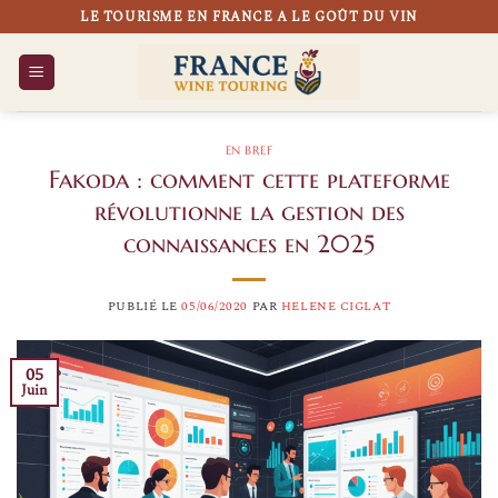
Passer
LE TOURISME EN FRANCE A LE GOÛT DU VIN
au
contenu
EN BREF
Fakoda : comment cette plateforme
révolutionne la gestion des
connaissances en 2025
PUBLIÉ LE
05/06/2020
PAR
HELENE CIGLAT
05
Juin