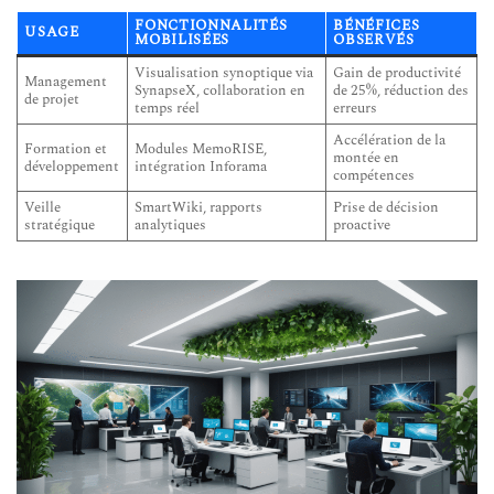
FONCTIONNALITÉS
BÉNÉFICES
USAGE
MOBILISÉES
OBSERVÉS
Visualisation synoptique via
Gain de productivité
Management
SynapseX, collaboration en
de 25%, réduction des
de projet
temps réel
erreurs
Accélération de la
Formation et
Modules MemoRISE,
montée en
développement
intégration Inforama
compétences
Veille
SmartWiki, rapports
Prise de décision
stratégique
analytiques
proactive