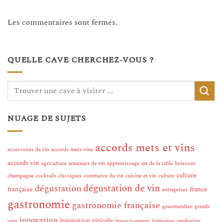
Les commentaires sont fermés.
QUELLE CAVE CHERCHEZ-VOUS ?
NUAGE DE SUJETS
accords mets et vins
accessoires de vin
accords mets-vins
accords vin
agriculture
amateurs de vin
apprentissage
art de la table
boissons
culture
champagne
cocktails classiques
commerce du vin
cuisine et vin
culture
dégustation de vin
dégustation
française
france
entreprises
gastronomie
gastronomie française
gourmandise
grands
innovation
innovation viticole
crus
investissement
itinéraires
marketing