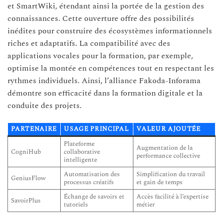
et SmartWiki, étendant ainsi la portée de la gestion des
connaissances. Cette ouverture offre des possibilités
inédites pour construire des écosystèmes informationnels
riches et adaptatifs. La compatibilité avec des
applications vocales pour la formation, par exemple,
optimise la montée en compétences tout en respectant les
rythmes individuels. Ainsi, l’alliance Fakoda-Inforama
démontre son efficacité dans la formation digitale et la
conduite des projets.
PARTENAIRE
USAGE PRINCIPAL
VALEUR AJOUTÉE
Plateforme
Augmentation de la
CogniHub
collaborative
performance collective
intelligente
Automatisation des
Simplification du travail
GeniusFlow
processus créatifs
et gain de temps
Échange de savoirs et
Accès facilité à l’expertise
SavoirPlus
tutoriels
métier