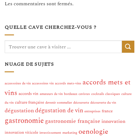
Les commentaires sont fermés.
QUELLE CAVE CHERCHEZ-VOUS ?
NUAGE DE SUJETS
accords mets et
accessoires de vin
accessoires vin
accords mets-vins
vins
accords vin
amateurs de vin
bordeaux
cavistes
cocktails classiques
culture
culture française
du vin
devenir sommelier
découverte
découverte du vin
dégustation de vin
dégustation
france
entreprises
gastronomie
gastronomie française
innovation
oenologie
innovation viticole
investissement
marketing