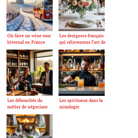
Où faire un wine tour
Les designers français
hivernal en France
qui réinventent l’art de
la table
Les débouchés du
Les spiritueux dans la
métier de négociant
mixologie
en vin
contemporaine