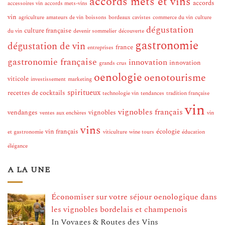
accords mets et vins
accords
accessoires vin
accords mets-vins
vin
agriculture
amateurs de vin
boissons
bordeaux
cavistes
commerce du vin
culture
dégustation
culture française
du vin
devenir sommelier
découverte
gastronomie
dégustation de vin
france
entreprises
gastronomie française
innovation
innovation
grands crus
oenologie
oenotourisme
viticole
investissement
marketing
spiritueux
recettes de cocktails
technologie vin
tendances
tradition française
vin
vignobles français
vendanges
vignobles
ventes aux enchères
vin
vins
vin français
écologie
et gastronomie
viticulture
wine tours
éducation
élégance
A LA UNE
Économiser sur votre séjour oenologique dans
les vignobles bordelais et champenois
In Voyages & Routes des Vins