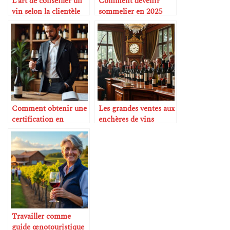
L’art de conseiller un
Comment devenir
vin selon la clientèle
sommelier en 2025
Comment obtenir une
Les grandes ventes aux
certification en
enchères de vins
sommellerie
Travailler comme
guide œnotouristique