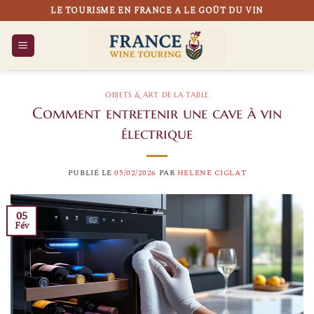
Passer
LE TOURISME EN FRANCE A LE GOÛT DU VIN
au
contenu
OBJETS & ART DE LA TABLE
Comment entretenir une cave à vin
électrique
PUBLIÉ LE
05/02/2026
PAR
HELENE CIGLAT
05
Fév