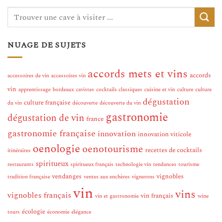
NUAGE DE SUJETS
accords mets et vins
accords
accessoires de vin
accessoires vin
vin
apprentissage
bordeaux
cavistes
cocktails classiques
cuisine et vin
culture
culture
dégustation
culture française
du vin
découverte
découverte du vin
gastronomie
dégustation de vin
france
gastronomie française
innovation
innovation viticole
oenologie
oenotourisme
recettes de cocktails
itinéraires
spiritueux
restaurants
spiritueux français
technologie vin
tendances
tourisme
vendanges
vignobles
tradition française
ventes aux enchères
vignerons
vin
vins
vignobles français
vin français
vin et gastronomie
wine
écologie
tours
économie
élégance