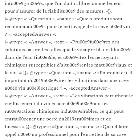
intu00e9gru00e9s, que l’on doit calibrer annuellement
pour s’assurer de la fiabilitu00e9 des mesures. »}},
{« @type »: »Question », »name »: »Quels produits sont
recommandu00e9s pour le nettoyage de la cave u00e0 vin
? », »acceptedAnswer »:
{« @type »: »Answer », »text »: »Pru00e9fu00e9rez des
solutions naturelles telles que le vinaigre blanc diluu00e9
dans de l’eau tiu00e8de, et u00e9vitez les nettoyants
chimiques susceptibles d’altu00e9rer les matu00e9riaux et
le vin. »}},{« @type »: »Question », »name »: »Pourquoi est-il
important du2019u00e9viter les vibrations dans une cave
u00e0 vin u00e9lectrique ? », »acceptedAnswer »:
{« @type »: »Answer », »text »: »Les vibrations perturbent le
vieillissement du vin en accu00e9lu00e9rant les
ru00e9actions chimiques indu00e9sirables, ce qui peut
entrau00eener une perte du2019aru00f4mes et de
finesse. »}},{« @type »: »Question », »name »: »Quand faire
appel u00e0 un professionnel pour l’entretien de sa cave