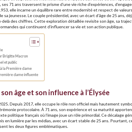
ses 71 ans traversent le prisme d’une vie riche d’expériences, d’engag
l 1953, elle incarne un équilibre rare entre modernité et respect de valeur
 sa jeunesse. Le couple présidentiel, avec un écart d’âge de 25 ans, dé
u-delà des chiffres. Cette exploration détaillée revisite son âge, sa trajec
 normandes qui continuent d’influencer sa vie et son action publique.
ée
ur Brigitte Macron
el et public
e à la Première dame
e Première dame influente
on âge et son influence à l’Élysée
n 2025. Depuis 2017, elle occupe le rôle non officiel mais hautement symb
 cérémonie protocolaire. À 71 ans, son expérience et sa maturité apporte
xte politique français où l’image joue un rôle primordial. Ce décalage gé
en lumière par les médias, avec un écart stable de 25 ans. Pourtant, ce
issent les deux figures emblématiques.