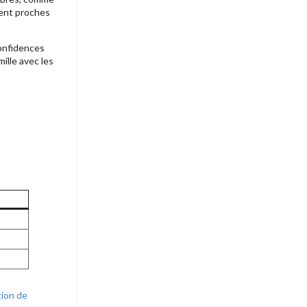
tent proches
confidences
ille avec les
tion de