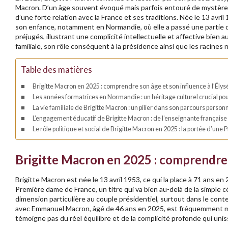
Macron. D’un âge souvent évoqué mais parfois entouré de mystère, 
d’une forte relation avec la France et ses traditions. Née le 13 avri
son enfance, notamment en Normandie, où elle a passé une partie de
préjugés, illustrant une complicité intellectuelle et affective bien a
familiale, son rôle conséquent à la présidence ainsi que les racines
Table des matières
Brigitte Macron en 2025 : comprendre son âge et son influence à l’Élys
Les années formatrices en Normandie : un héritage culturel crucial po
La vie familiale de Brigitte Macron : un pilier dans son parcours personn
L’engagement éducatif de Brigitte Macron : de l’enseignante français
Le rôle politique et social de Brigitte Macron en 2025 : la portée d’un
Brigitte Macron en 2025 : comprendre s
Brigitte Macron est née le 13 avril 1953, ce qui la place à 71 ans e
Première dame de France, un titre qui va bien au-delà de la simple
dimension particulière au couple présidentiel, surtout dans le conte
avec Emmanuel Macron, âgé de 46 ans en 2025, est fréquemment mis 
témoigne pas du réel équilibre et de la complicité profonde qui un