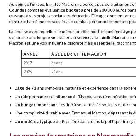
Au sein de l’Élysée, Brigitte Macron ne perçoit pas de traitement o
Cour des comptes évaluait ce budget à près de 280 000 euros par a
œuvrant à ses projets sociaux et éducatifs. Elle agit donc en tant q
contre le harcèlement scolaire, un combat personnel important pou
La finesse avec laquelle elle mène son rôle montre combien l’âge pe
symbolise une longue vie dédiée au service, à la famille Macron, mais
Macron est une voix influente, discrète mais essentielle, façonnant 
ANNÉE
ÂGE DE BRIGITTE MACRON
2017
64 ans
2025
71 ans
L’âge de 71 ans
symbolise maturité et expérience dans la sphère
Un rôle permanent d’
influence à l’Élysée
, sans rémunération offi
Un budget important
destiné à ses activités sociales et de re
Une
complicité durable
avec Emmanuel Macron, dépassant la di
Un modèle atypique
de Première dame dans la politique franç
Les années formatrices en Normandie : 