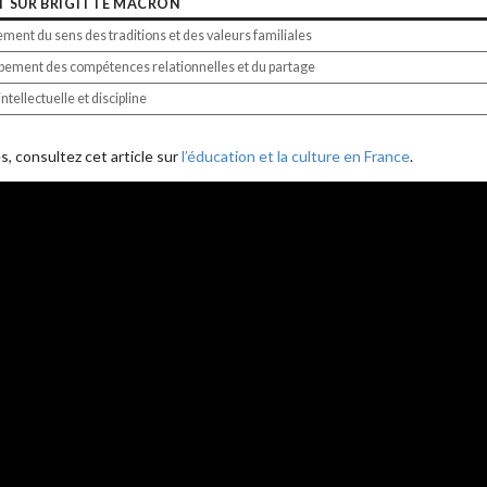
T SUR BRIGITTE MACRON
ment du sens des traditions et des valeurs familiales
ement des compétences relationnelles et du partage
ntellectuelle et discipline
s, consultez cet article sur
l’éducation et la culture en France
.