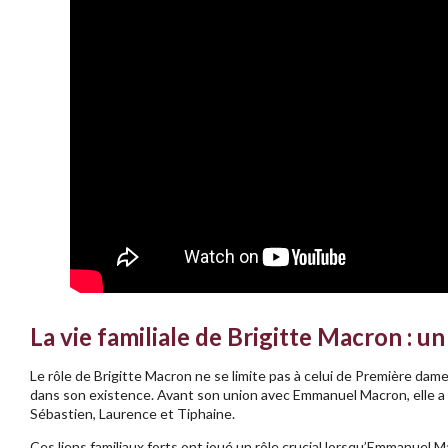
La vie familiale de Brigitte Macron : u
Le rôle de Brigitte Macron ne se limite pas à celui de Première dame
dans son existence. Avant son union avec Emmanuel Macron, elle a ét
Sébastien, Laurence et Tiphaine.
Ces liens familiaux forts ont joué un rôle crucial lorsqu’Emmanue