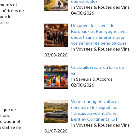
des vignobles
ements et
In Voyages & Routes des Vins
s héritées de
04/08/2026
joue les
toire
Découvrir les caves de
Bordeaux et Bourgogne avec
des artisans vignerons pour
vos séminaires oenologiques
In Voyages & Routes des Vins
03/08/2026
Cocktails créatifs à base de
vin
In Saveurs & Accords
02/08/2026
Wine touring en voiture :
découvrez les vignobles
olique de
français au volant d’une
nt une
Bentley Continental GT
nérationnel
In Voyages & Routes des Vins
 chiffre ne
31/07/2026