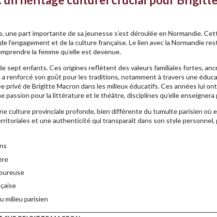
ale, une part importante de sa jeunesse s’est déroulée en Normandie. Cet
e l’engagement et de la culture française. Le lien avec la Normandie re
 comprendre la femme qu’elle est devenue.
 de sept enfants. Ces origines reflètent des valeurs familiales fortes, an
ie a renforcé son goût pour les traditions, notamment à travers une éduca
ée privé de Brigitte Macron dans les milieux éducatifs. Ces années lui on
e passion pour la littérature et le théâtre, disciplines qu’elle enseignera 
e culture provinciale profonde, bien différente du tumulte parisien où e
ritoriales et une authenticité qui transparaît dans son style personnel, 
ons
ère
igoureuse
nçaise
u milieu parisien