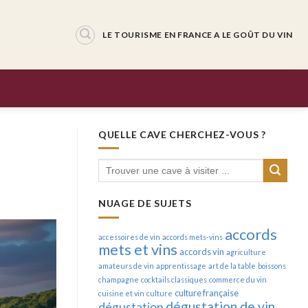
LE TOURISME EN FRANCE A LE GOÛT DU VIN
QUELLE CAVE CHERCHEZ-VOUS ?
NUAGE DE SUJETS
accords
accessoires de vin
accords mets-vins
mets et vins
accords vin
agriculture
amateurs de vin
apprentissage
art de la table
boissons
champagne
cocktails classiques
commerce du vin
culture française
cuisine et vin
culture
dégustation de vin
dégustation