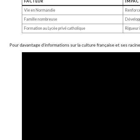
FACTEUR
IMPAC
Vie en Normandie
Renforce
Famille nombreuse
Développ
Formation au Lycée privé catholique
Rigueur i
Pour davantage d’informations sur la culture française et ses racine