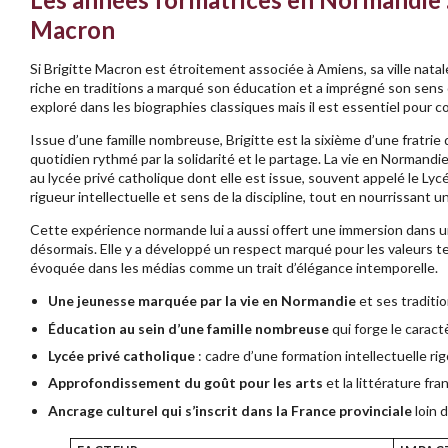
Macron
Si Brigitte Macron est étroitement associée à Amiens, sa ville nat
riche en traditions a marqué son éducation et a imprégné son sens d
exploré dans les biographies classiques mais il est essentiel pour
Issue d’une famille nombreuse, Brigitte est la sixième d’une fratrie
quotidien rythmé par la solidarité et le partage. La vie en Normand
au lycée privé catholique dont elle est issue, souvent appelé le Lyc
rigueur intellectuelle et sens de la discipline, tout en nourrissant un
Cette expérience normande lui a aussi offert une immersion dans un
désormais. Elle y a développé un respect marqué pour les valeurs ter
évoquée dans les médias comme un trait d’élégance intemporelle.
Une jeunesse marquée par la vie en Normandie
et ses traditi
Éducation au sein d’une famille nombreuse
qui forge le caract
Lycée privé catholique
: cadre d’une formation intellectuelle r
Approfondissement du goût pour les arts
et la littérature fra
Ancrage culturel qui s’inscrit dans la France provinciale
loin d