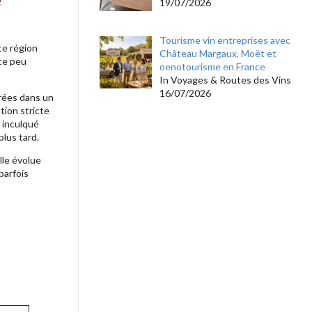
19/07/2026
Tourisme vin entreprises avec
te région
Château Margaux, Moët et
ste peu
oenotourisme en France
In Voyages & Routes des Vins
16/07/2026
crées dans un
tion stricte
t inculqué
plus tard.
lle évolue
parfois