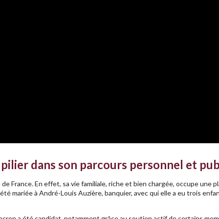
n pilier dans son parcours personnel et pub
 de France. En effet, sa vie familiale, riche et bien chargée, occupe une 
é mariée à André-Louis Auzière, banquier, avec qui elle a eu trois enfan
l Macron a été candidat, notamment grâce au soutien actif de certains m