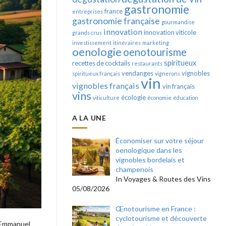
gastronomie
france
entreprises
gastronomie française
gourmandise
innovation
innovation viticole
grands crus
investissement
itinéraires
marketing
oenologie
oenotourisme
spiritueux
recettes de cocktails
restaurants
vendanges
vignobles
spiritueux français
vignerons
vin
vignobles français
vin français
vins
écologie
viticulture
économie
éducation
A LA UNE
Économiser sur votre séjour
oenologique dans les
vignobles bordelais et
champenois
In Voyages & Routes des Vins
05/08/2026
Œnotourisme en France :
cyclotourisme et découverte
, Emmanuel