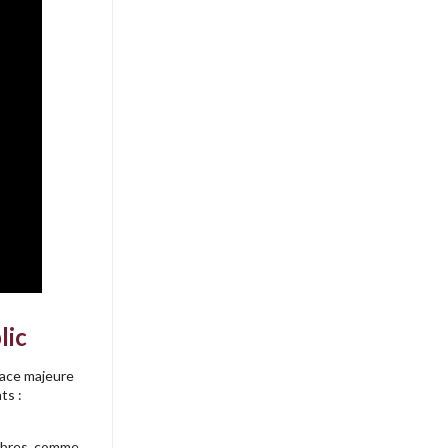
lic
place majeure
ts :
embres, comme