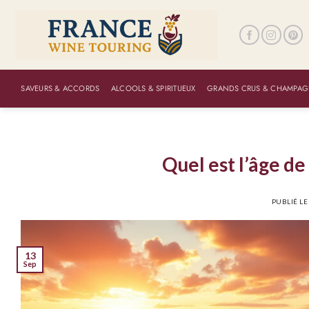
Passer
au
contenu
SAVEURS & ACCORDS
ALCOOLS & SPIRITUEUX
GRANDS CRUS & CHAMPAG
Quel est l’âge de
PUBLIÉ L
13
Sep