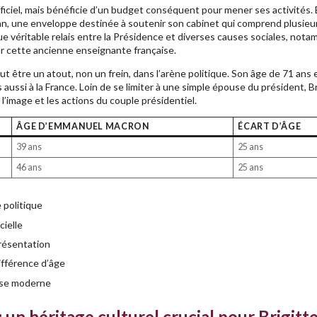
fficiel, mais bénéficie d’un budget conséquent pour mener ses activités. 
n, une enveloppe destinée à soutenir son cabinet qui comprend plusieur
ue véritable relais entre la Présidence et diverses causes sociales, nota
r cette ancienne enseignante française.
ut être un atout, non un frein, dans l’arène politique. Son âge de 71 ans
 aussi à la France. Loin de se limiter à une simple épouse du président, Br
l’image et les actions du couple présidentiel.
ÂGE D’EMMANUEL MACRON
ÉCART D’ÂGE
39 ans
25 ans
46 ans
25 ans
 politique
cielle
présentation
fférence d’âge
aise moderne
un héritage culturel crucial pour Brigitt