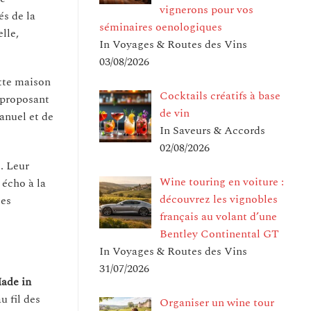
vignerons pour vos
és de la
séminaires oenologiques
lle,
In Voyages & Routes des Vins
03/08/2026
ette maison
Cocktails créatifs à base
, proposant
de vin
anuel et de
In Saveurs & Accords
02/08/2026
t. Leur
Wine touring en voiture :
 écho à la
découvrez les vignobles
les
français au volant d’une
Bentley Continental GT
In Voyages & Routes des Vins
31/07/2026
ade in
u fil des
Organiser un wine tour