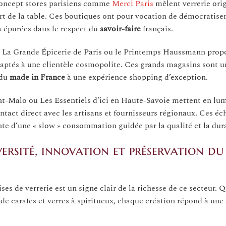
concept stores parisiens comme
Merci Paris
mêlent verrerie orig
rt de la table. Ces boutiques ont pour vocation de démocratiser 
es épurées dans le respect du
savoir-faire
français.
 La Grande Épicerie de Paris ou le Printemps Haussmann propo
 adaptés à une clientèle cosmopolite. Ces grands magasins sont 
 du
made in France
à une expérience shopping d’exception.
-Malo ou Les Essentiels d’ici en Haute-Savoie mettent en lum
ontact direct avec les artisans et fournisseurs régionaux. Ces é
te d’une « slow » consommation guidée par la qualité et la dura
versité, innovation et préservation du
 de verrerie est un signe clair de la richesse de ce secteur. Qu
 de carafes et verres à spiritueux, chaque création répond à une