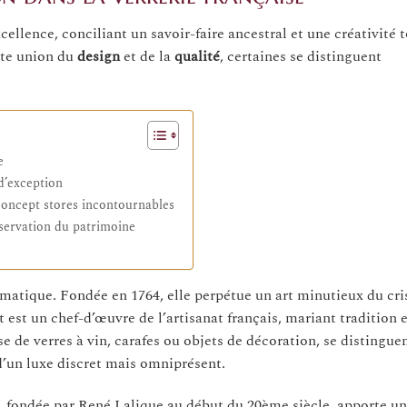
cellence, conciliant un savoir-faire ancestral et une créativité 
tte union du
design
et de la
qualité
, certaines se distinguent
e
d’exception
 concept stores incontournables
éservation du patrimoine
matique. Fondée en 1764, elle perpétue un art minutieux du cris
 est un chef-d’œuvre de l’artisanat français, mariant tradition 
e de verres à vin, carafes ou objets de décoration, se distinguen
d’un luxe discret mais omniprésent.
, fondée par René Lalique au début du 20ème siècle, apporte u