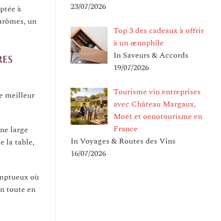
23/07/2026
aptée à
 arômes, un
Top 3 des cadeaux à offrir
à un œnophile
In Saveurs & Accords
res
19/07/2026
Tourisme vin entreprises
e meilleur
avec Château Margaux,
Moët et oenotourisme en
France
ne large
In Voyages & Routes des Vins
e la table,
16/07/2026
somptueux où
on toute en