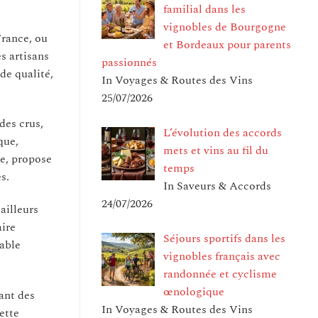
familial dans les
vignobles de Bourgogne
rance, ou
et Bordeaux pour parents
s artisans
passionnés
de qualité,
In Voyages & Routes des Vins
25/07/2026
des crus,
L’évolution des accords
que,
mets et vins au fil du
ce, propose
temps
s.
In Saveurs & Accords
24/07/2026
ailleurs
aire
Séjours sportifs dans les
uable
vignobles français avec
randonnée et cyclisme
œnologique
ant des
In Voyages & Routes des Vins
ette