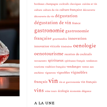
bordeaux
champagne
cocktails classiques
cuisine et vin
culture française
culture
culture du vin
découverte
dégustation
découverte du vin
dégustation de vin
france
gastronomie
gastronomie
française
innovation
gourmandise
oenologie
innovation viticole
itinéraires
oenotourisme
recettes de cocktails
spiritueux
restaurants
spiritueux français
tendances
vendanges
tourisme
tradition française
ventes aux
vignobles
vignobles
enchères
vignerons
vin
français
vin français
vin et gastronomie
vins
écologie
wine tours
économie
élégance
A LA UNE