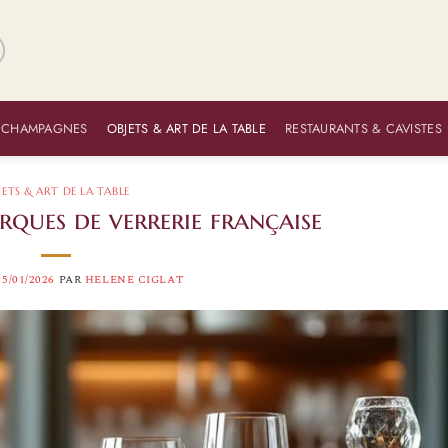
 CHAMPAGNES
OBJETS & ART DE LA TABLE
RESTAURANTS & CAVISTES
JETS & ART DE LA TABLE
rques de verrerie française
15/01/2026
PAR
HELENE CIGLAT