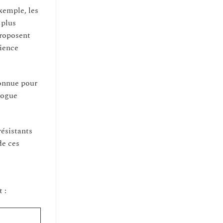
xemple, les
 plus
proposent
rience
connue pour
logue
résistants
de ces
 :