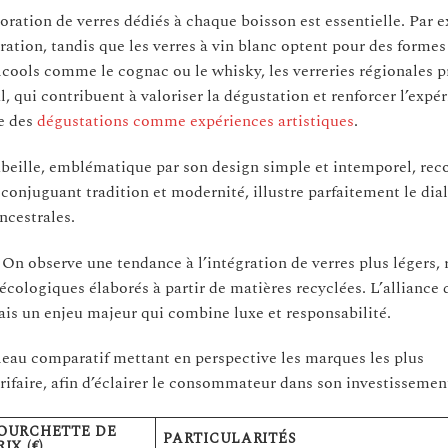
ration de verres dédiés à chaque boisson est essentielle. Par e
ration, tandis que les verres à vin blanc optent pour des formes
lcools comme le cognac ou le whisky, les verreries régionales 
l, qui contribuent à valoriser la dégustation et renforcer l’expé
ue des
dégustations comme expériences artistiques
.
beille, emblématique par son design simple et intemporel, re
conjuguant tradition et modernité, illustre parfaitement le dia
ncestrales.
On observe une tendance à l’intégration de verres plus légers, 
cologiques élaborés à partir de matières recyclées. L’alliance 
ais un enjeu majeur qui combine luxe et responsabilité.
ableau comparatif mettant en perspective les marques les plus
rifaire, afin d’éclairer le consommateur dans son investissement
OURCHETTE DE
PARTICULARITÉS
RIX (€)